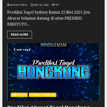
DUKUN TOGEL
MAY 22, 2025
197
Prediksi Togel Sydney Kamis 22 Mei 2025 Jitu
Akurat Selamat datang di situs PREDIKSI
BIRUTOTO...
READ MORE
2 min read
BIRUTOTO
Prediksi Hongkong