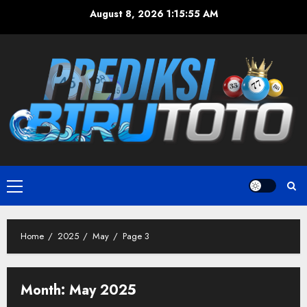
Skip
August 8, 2026
1:15:56 AM
to
content
Primary
Menu
Home
2025
May
Page 3
Month:
May 2025