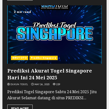
2 min read
BIRUTOTO
Prediksi Singapore
Prediksi Akurat Togel Singapore
Hari Ini 24 Mei 2025
DUKUN TOGEL
MAY 24, 2025
229
Prediksi Togel Singapore Sabtu 24 Mei 2025 Jitu
Akurat Selamat datang di situs PREDIKSI...
READ MORE