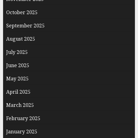
October 2025
September 2025
August 2025
July 2025
June 2025
May 2025
April 2025
March 2025
February 2025
January 2025