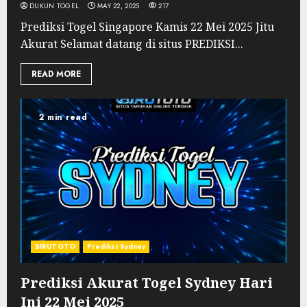
DUKUN TOGEL
MAY 22, 2025
217
Prediksi Togel Singapore Kamis 22 Mei 2025 Jitu
Akurat Selamat datang di situs PREDIKSI...
READ MORE
2 min read
BIRUTOTO
Prediksi Sydney
Prediksi Akurat Togel Sydney Hari
Ini 22 Mei 2025