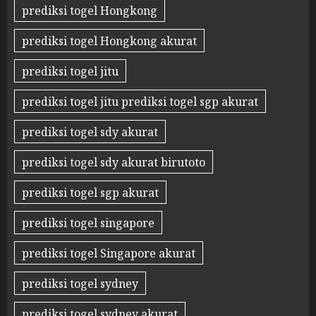
prediksi togel Hongkong
prediksi togel Hongkong akurat
prediksi togel jitu
prediksi togel jitu prediksi togel sgp akurat
prediksi togel sdy akurat
prediksi togel sdy akurat birutoto
prediksi togel sgp akurat
prediksi togel singapore
prediksi togel Singapore akurat
prediksi togel sydney
prediksi togel sydney akurat