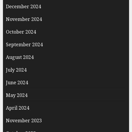
December 2024
November 2024
October 2024
September 2024
August 2024
July 2024
June 2024
May 2024
April 2024
November 2023