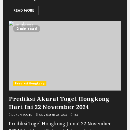
READ MORE
2 min read
Prediksi Hongkong
Prediksi Akurat Togel Hongkong
Hari Ini 22 November 2024
DUKUN TOGEL
NOVEMBER 22, 2024
184
Prediksi Togel Hongkong Jumat 22 November