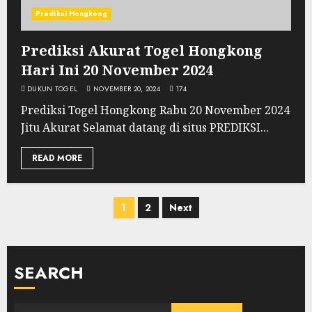
Prediksi Hongkong
Prediksi Akurat Togel Hongkong
Hari Ini 20 November 2024
DUKUN TOGEL
NOVEMBER 20, 2024
174
Prediksi Togel Hongkong Rabu 20 November 2024
Jitu Akurat Selamat datang di situs PREDIKSI...
READ MORE
Posts
1
2
Next
pagination
SEARCH