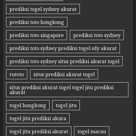
prediksi togel sydney akurat
prediksi toto hongkong
prediksi toto singapore
prediksi toto sydney
prediksi toto sydney prediksi togel sdy akurat
prediksi toto sydney situs prediksi akurat togel
rutoto
situs prediksi akurat togel
situs prediksi akurat togel togel jitu prediksi
akurat
togel hongkong
togel jitu
togel jitu prediksi akura
togel jitu prediksi akurat
togel macau