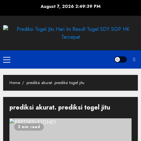
Skip
August 7, 2026
2:49:39 PM
to
content
Primary
Menu
Home
prediksi akurat. prediksi togel jitu
prediksi akurat. prediksi togel jitu
2 min read