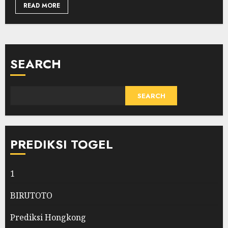
READ MORE
SEARCH
SEARCH
PREDIKSI TOGEL
1
BIRUTOTO
Prediksi Hongkong