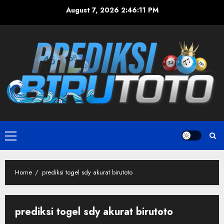
Skip
August 7, 2026
2:46:11 PM
to
content
Primary
Menu
Home
prediksi togel sdy akurat birutoto
prediksi togel sdy akurat birutoto