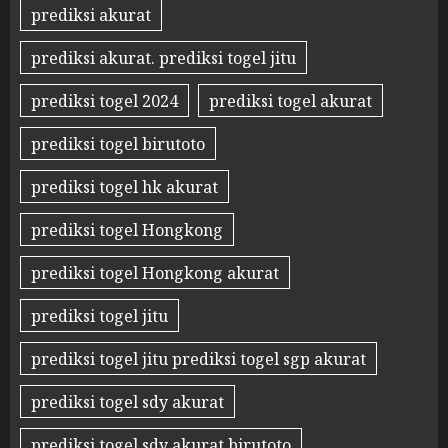
prediksi akurat
prediksi akurat. prediksi togel jitu
prediksi togel 2024
prediksi togel akurat
prediksi togel birutoto
prediksi togel hk akurat
prediksi togel Hongkong
prediksi togel Hongkong akurat
prediksi togel jitu
prediksi togel jitu prediksi togel sgp akurat
prediksi togel sdy akurat
prediksi togel sdy akurat birutoto