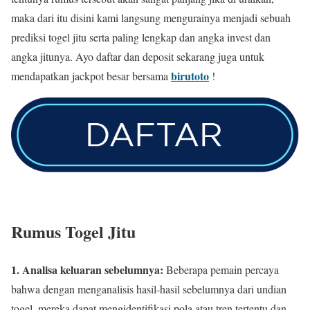
maka dari itu disini kami langsung mengurainya menjadi sebuah
prediksi togel jitu serta paling lengkap dan angka invest dan
angka jitunya. Ayo daftar dan deposit sekarang juga untuk
birutoto
mendapatkan jackpot besar bersama
!
Rumus Togel Jitu
1. Analisa keluaran sebelumnya:
Beberapa pemain percaya
bahwa dengan menganalisis hasil-hasil sebelumnya dari undian
togel, mereka dapat mengidentifikasi pola atau tren tertentu dan