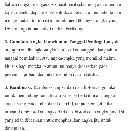
bahwa dengan menganalisis hasil-hasil sebelumnya dari undian
togel, mereka dapat mengidentifikasi pola atau tren tertentu dan
menggunakan informasi itu untuk memilih angka-angka yang
lebih mungkin muncul di undian berikutnya.
2. Gunakan Angka Favorit atau Tanggal Penting:
Banyak
orang memilih angka-angka berdasarkan tanggal ulang tahun,
tanggal pernikahan, atau angka-angka yang memiliki makna
khusus bagi mereka. Namun, ini hanya didasarkan pada
preferensi pribadi dan tidak memiliki dasar statistik.
3. Kombinasi:
Kombinasi angka dari data historis digunakan
untuk menghitung jumlah cara yang berbeda di mana angka-
angka yang Anda pilih dapat diambil, tanpa memperhatikan
urutan. kombinasikan angka dari data historis dan angka prediksi
yang telah diberikan untuk menghasilkan angka jitu untuk
dimainkan.