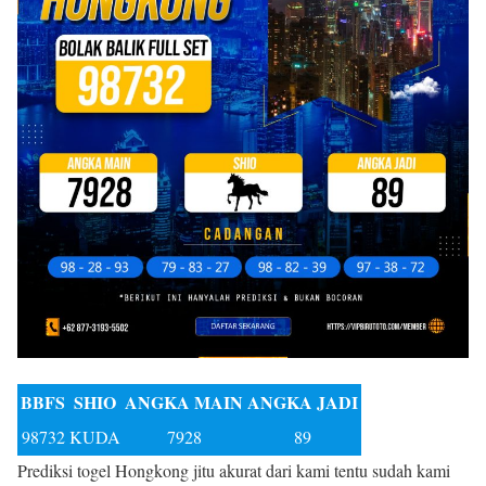
BBFS
SHIO
ANGKA MAIN
ANGKA JADI
98732
KUDA
7928
89
Prediksi togel Hongkong jitu akurat dari kami tentu sudah kami