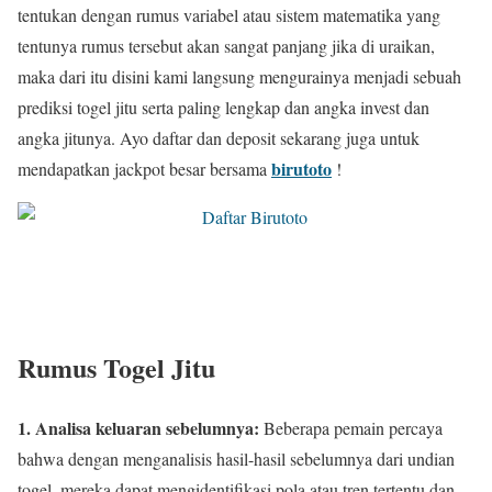
tentukan dengan rumus variabel atau sistem matematika yang
tentunya rumus tersebut akan sangat panjang jika di uraikan,
maka dari itu disini kami langsung mengurainya menjadi sebuah
prediksi togel jitu serta paling lengkap dan angka invest dan
angka jitunya. Ayo daftar dan deposit sekarang juga untuk
birutoto
mendapatkan jackpot besar bersama
!
Rumus Togel Jitu
1. Analisa keluaran sebelumnya:
Beberapa pemain percaya
bahwa dengan menganalisis hasil-hasil sebelumnya dari undian
togel, mereka dapat mengidentifikasi pola atau tren tertentu dan