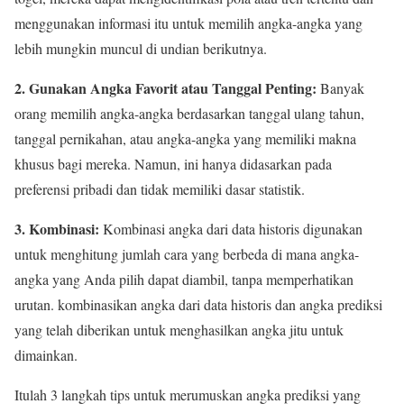
menggunakan informasi itu untuk memilih angka-angka yang
lebih mungkin muncul di undian berikutnya.
2. Gunakan Angka Favorit atau Tanggal Penting:
Banyak
orang memilih angka-angka berdasarkan tanggal ulang tahun,
tanggal pernikahan, atau angka-angka yang memiliki makna
khusus bagi mereka. Namun, ini hanya didasarkan pada
preferensi pribadi dan tidak memiliki dasar statistik.
3. Kombinasi:
Kombinasi angka dari data historis digunakan
untuk menghitung jumlah cara yang berbeda di mana angka-
angka yang Anda pilih dapat diambil, tanpa memperhatikan
urutan. kombinasikan angka dari data historis dan angka prediksi
yang telah diberikan untuk menghasilkan angka jitu untuk
dimainkan.
Itulah 3 langkah tips untuk merumuskan angka prediksi yang