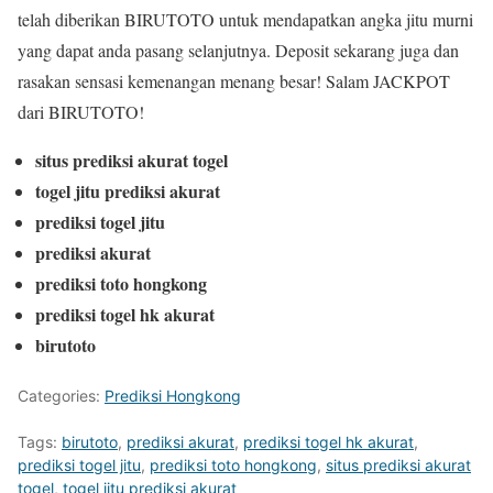
telah diberikan BIRUTOTO untuk mendapatkan angka jitu murni
yang dapat anda pasang selanjutnya. Deposit sekarang juga dan
rasakan sensasi kemenangan menang besar! Salam JACKPOT
dari BIRUTOTO!
situs prediksi akurat togel
togel jitu prediksi akurat
prediksi togel jitu
prediksi akurat
prediksi toto hongkong
prediksi togel hk akurat
birutoto
Categories:
Prediksi Hongkong
Tags:
birutoto
,
prediksi akurat
,
prediksi togel hk akurat
,
prediksi togel jitu
,
prediksi toto hongkong
,
situs prediksi akurat
togel
,
togel jitu prediksi akurat