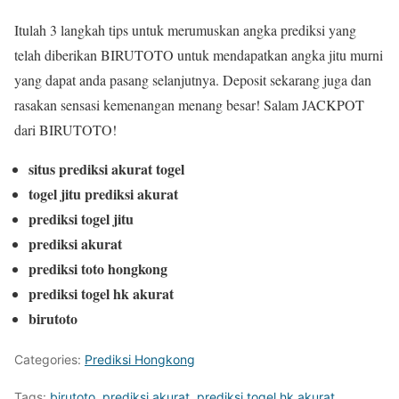
Itulah 3 langkah tips untuk merumuskan angka prediksi yang
telah diberikan BIRUTOTO untuk mendapatkan angka jitu murni
yang dapat anda pasang selanjutnya. Deposit sekarang juga dan
rasakan sensasi kemenangan menang besar! Salam JACKPOT
dari BIRUTOTO!
situs prediksi akurat togel
togel jitu prediksi akurat
prediksi togel jitu
prediksi akurat
prediksi toto hongkong
prediksi togel hk akurat
birutoto
Categories:
Prediksi Hongkong
Tags:
birutoto
,
prediksi akurat
,
prediksi togel hk akurat
,