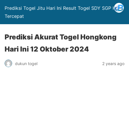
Prediksi Togel Jitu Hari Ini Result Togel SDY SGP HK
Tercepat
Prediksi Akurat Togel Hongkong
Hari Ini 12 Oktober 2024
dukun togel
2 years ago