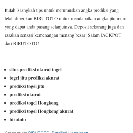
Itulah 3 langkah tips untuk merumuskan angka prediksi yang
telah diberikan BIRUTOTO untuk mendapatkan angka jitu murni
yang dapat anda pasang selanjutnya. Deposit sekarang juga dan
rasakan sensasi kemenangan menang besar! Salam JACKPOT
dari BIRUTOTO!
situs prediksi akurat togel
togel jitu prediksi akurat
prediksi togel jitu
prediksi akurat
prediksi togel Hongkong
prediksi togel Hongkong akurat
birutoto
Categories:
BIRUTOTO
,
Prediksi Hongkong