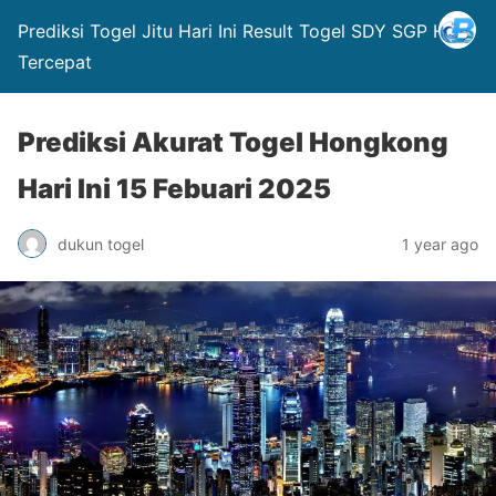
Prediksi Togel Jitu Hari Ini Result Togel SDY SGP HK
Tercepat
Prediksi Akurat Togel Hongkong
Hari Ini 15 Febuari 2025
dukun togel
1 year ago