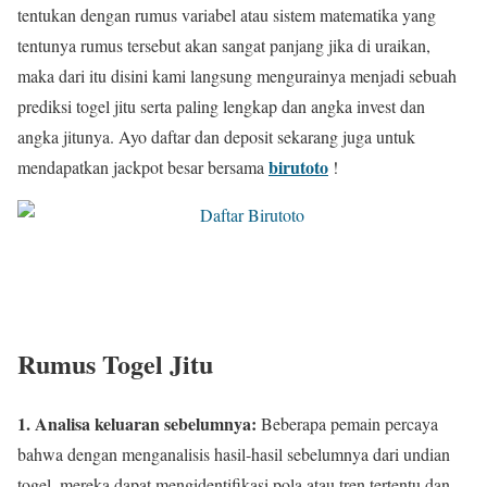
tentukan dengan rumus variabel atau sistem matematika yang
tentunya rumus tersebut akan sangat panjang jika di uraikan,
maka dari itu disini kami langsung mengurainya menjadi sebuah
prediksi togel jitu serta paling lengkap dan angka invest dan
angka jitunya. Ayo daftar dan deposit sekarang juga untuk
birutoto
mendapatkan jackpot besar bersama
!
Rumus Togel Jitu
1. Analisa keluaran sebelumnya:
Beberapa pemain percaya
bahwa dengan menganalisis hasil-hasil sebelumnya dari undian
togel, mereka dapat mengidentifikasi pola atau tren tertentu dan