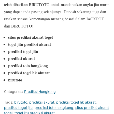
telah diberikan BIRUTOTO untuk mendapatkan angka jitu murni
yang dapat anda pasang selanjutnya. Deposit sekarang juga dan
rasakan sensasi kemenangan menang besar! Salam JACKPOT
dari BIRUTOTO!
situs prediksi akurat togel
togel jitu prediksi akurat
prediksi togel jitu
prediksi akurat
prediksi toto hongkong
prediksi togel hk akurat
birutoto
Categories:
Prediksi Hongkong
Tags:
birutoto
,
prediksi akurat
,
prediksi togel hk akurat
,
prediksi togel jitu
,
prediksi toto hongkong
,
situs prediksi akurat
togel
,
togel jitu prediksi akurat