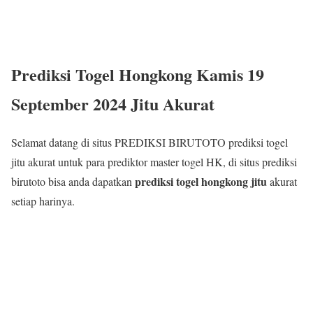
Prediksi Togel Hongkong Kamis 19
September 2024 Jitu Akurat
Selamat datang di situs PREDIKSI BIRUTOTO prediksi togel
jitu akurat untuk para prediktor master togel HK, di situs prediksi
prediksi togel hongkong jitu
birutoto bisa anda dapatkan
akurat
setiap harinya.