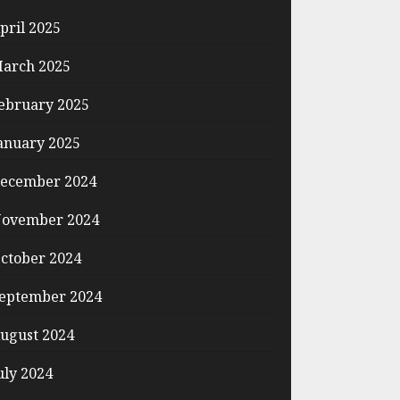
pril 2025
arch 2025
ebruary 2025
anuary 2025
ecember 2024
ovember 2024
ctober 2024
eptember 2024
ugust 2024
uly 2024