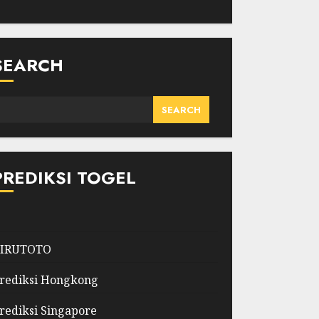
SEARCH
SEARCH
PREDIKSI TOGEL
IRUTOTO
rediksi Hongkong
rediksi Singapore