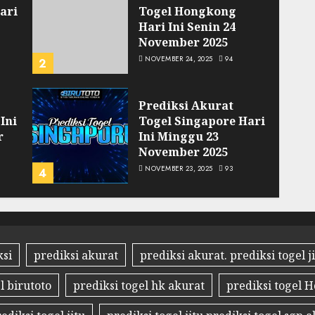
ari
Togel Hongkong
Hari Ini Senin 24
November 2025
NOVEMBER 24, 2025
94
2
Prediksi Akurat
Ini
Togel Singapore Hari
r
Ini Minggu 23
November 2025
NOVEMBER 23, 2025
93
4
ksi
prediksi akurat
prediksi akurat. prediksi togel j
l birutoto
prediksi togel hk akurat
prediksi togel 