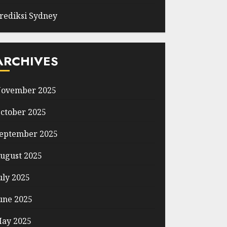
rediksi Sydney
ARCHIVES
ovember 2025
ctober 2025
eptember 2025
ugust 2025
uly 2025
une 2025
ay 2025