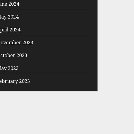
une 2024
ay 2024
pril 2024
ovember 2023
ctober 2023
ay 2023
ebruary 2023