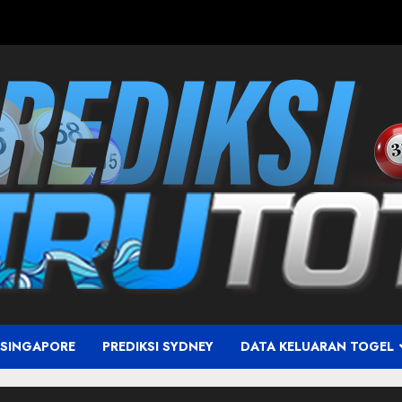
I SINGAPORE
PREDIKSI SYDNEY
DATA KELUARAN TOGEL