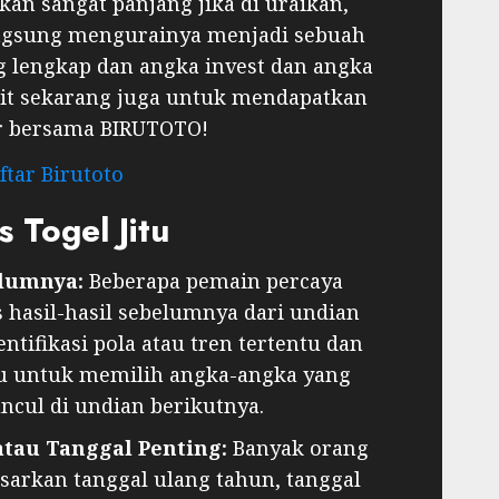
an sangat panjang jika di uraikan,
langsung mengurainya menjadi sebuah
ing lengkap dan angka invest dan angka
osit sekarang juga untuk mendapatkan
ar bersama BIRUTOTO!
 Togel Jitu
elumnya:
Beberapa pemain percaya
hasil-hasil sebelumnya dari undian
tifikasi pola atau tren tertentu dan
u untuk memilih angka-angka yang
cul di undian berikutnya.
atau Tanggal Penting:
Banyak orang
arkan tanggal ulang tahun, tanggal