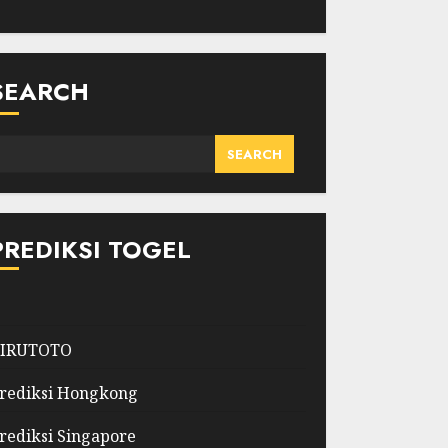
SEARCH
SEARCH
PREDIKSI TOGEL
IRUTOTO
rediksi Hongkong
rediksi Singapore