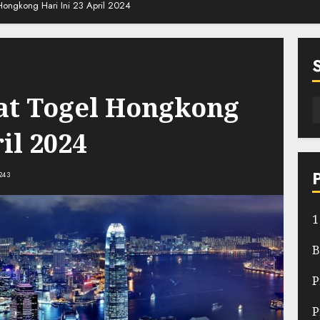
 Hongkong Hari Ini 23 April 2024
at Togel Hongkong
il 2024
243
1
B
P
P