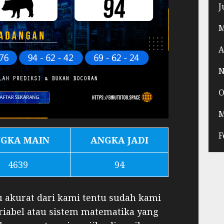
J
M
A
N
O
M
F
GKA MAIN
ANGKA JADI
4639
94
u akurat dari kami tentu sudah kami
iabel atau sistem matematika yang