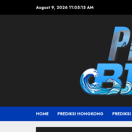
Skip
August 9, 2026
11:05:16 AM
to
content
HOME
PREDIKSI HONGKONG
PREDIKS