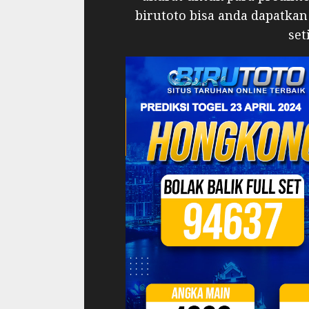
birutoto bisa anda dapatkan
set