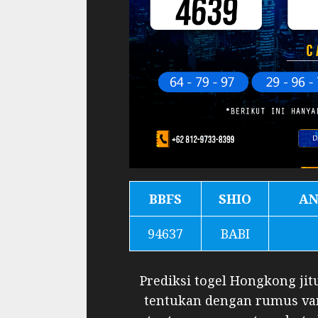
BBFS
SHIO
AN
94637
BABI
Prediksi togel Hongkong jit
tentukan dengan rumus var