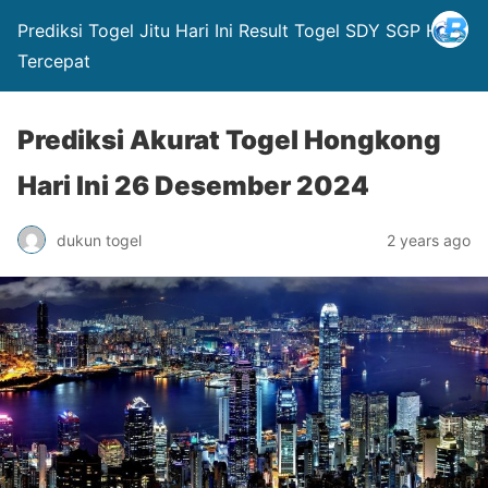
Prediksi Togel Jitu Hari Ini Result Togel SDY SGP HK
Tercepat
Prediksi Akurat Togel Hongkong
Hari Ini 26 Desember 2024
dukun togel
2 years ago