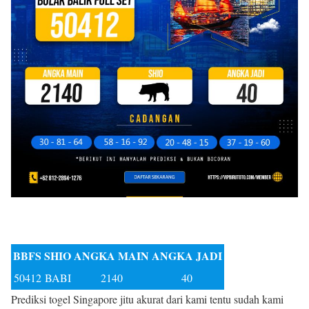
BBFS
SHIO
ANGKA MAIN
ANGKA JADI
50412
BABI
2140
40
Prediksi togel Singapore jitu akurat dari kami tentu sudah kami