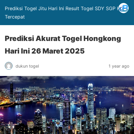
Prediksi Togel Jitu Hari Ini Result Togel SDY SGP HK
Tercepat
Prediksi Akurat Togel Hongkong
Hari Ini 26 Maret 2025
dukun togel
1 year ago