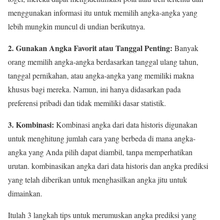
menggunakan informasi itu untuk memilih angka-angka yang
lebih mungkin muncul di undian berikutnya.
2. Gunakan Angka Favorit atau Tanggal Penting:
Banyak
orang memilih angka-angka berdasarkan tanggal ulang tahun,
tanggal pernikahan, atau angka-angka yang memiliki makna
khusus bagi mereka. Namun, ini hanya didasarkan pada
preferensi pribadi dan tidak memiliki dasar statistik.
3. Kombinasi:
Kombinasi angka dari data historis digunakan
untuk menghitung jumlah cara yang berbeda di mana angka-
angka yang Anda pilih dapat diambil, tanpa memperhatikan
urutan. kombinasikan angka dari data historis dan angka prediksi
yang telah diberikan untuk menghasilkan angka jitu untuk
dimainkan.
Itulah 3 langkah tips untuk merumuskan angka prediksi yang