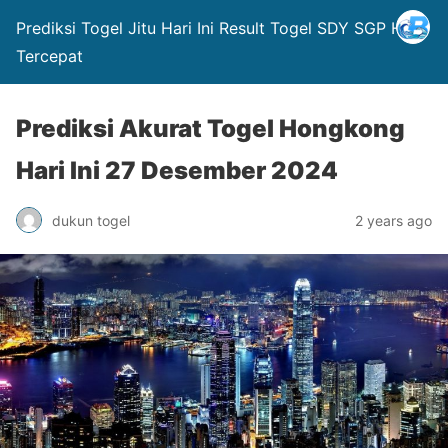
Prediksi Togel Jitu Hari Ini Result Togel SDY SGP HK
Tercepat
Prediksi Akurat Togel Hongkong
Hari Ini 27 Desember 2024
dukun togel
2 years ago