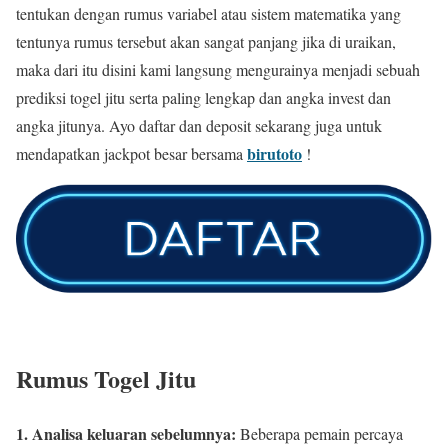
tentukan dengan rumus variabel atau sistem matematika yang
tentunya rumus tersebut akan sangat panjang jika di uraikan,
maka dari itu disini kami langsung mengurainya menjadi sebuah
prediksi togel jitu serta paling lengkap dan angka invest dan
angka jitunya. Ayo daftar dan deposit sekarang juga untuk
birutoto
mendapatkan jackpot besar bersama
!
Rumus Togel Jitu
1. Analisa keluaran sebelumnya:
Beberapa pemain percaya