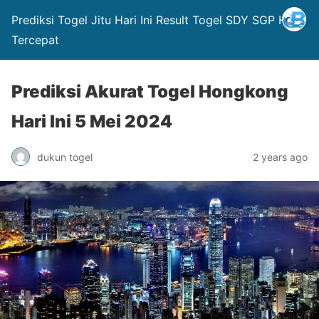
Prediksi Togel Jitu Hari Ini Result Togel SDY SGP HK
Tercepat
Prediksi Akurat Togel Hongkong
Hari Ini 5 Mei 2024
dukun togel
2 years ago