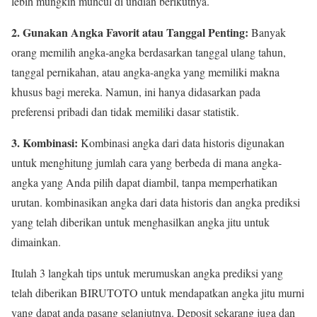
lebih mungkin muncul di undian berikutnya.
2. Gunakan Angka Favorit atau Tanggal Penting:
Banyak
orang memilih angka-angka berdasarkan tanggal ulang tahun,
tanggal pernikahan, atau angka-angka yang memiliki makna
khusus bagi mereka. Namun, ini hanya didasarkan pada
preferensi pribadi dan tidak memiliki dasar statistik.
3. Kombinasi:
Kombinasi angka dari data historis digunakan
untuk menghitung jumlah cara yang berbeda di mana angka-
angka yang Anda pilih dapat diambil, tanpa memperhatikan
urutan. kombinasikan angka dari data historis dan angka prediksi
yang telah diberikan untuk menghasilkan angka jitu untuk
dimainkan.
Itulah 3 langkah tips untuk merumuskan angka prediksi yang
telah diberikan BIRUTOTO untuk mendapatkan angka jitu murni
yang dapat anda pasang selanjutnya. Deposit sekarang juga dan