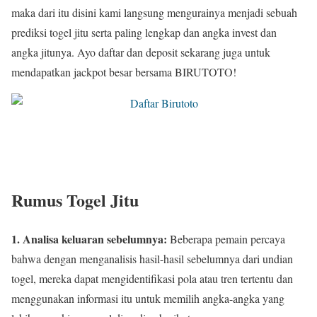
maka dari itu disini kami langsung mengurainya menjadi sebuah
prediksi togel jitu serta paling lengkap dan angka invest dan
angka jitunya. Ayo daftar dan deposit sekarang juga untuk
mendapatkan jackpot besar bersama BIRUTOTO!
Rumus Togel Jitu
1. Analisa keluaran sebelumnya:
Beberapa pemain percaya
bahwa dengan menganalisis hasil-hasil sebelumnya dari undian
togel, mereka dapat mengidentifikasi pola atau tren tertentu dan
menggunakan informasi itu untuk memilih angka-angka yang