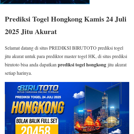
Prediksi Togel Hongkong Kamis 24 Juli
2025 Jitu Akurat
Selamat datang di situs PREDIKSI BIRUTOTO prediksi togel
jitu akurat untuk para prediktor master togel HK, di situs prediksi
prediksi togel hongkong
birutoto bisa anda dapatkan
jitu akurat
setiap harinya.