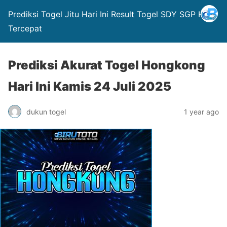
Prediksi Togel Jitu Hari Ini Result Togel SDY SGP HK
Tercepat
Prediksi Akurat Togel Hongkong
Hari Ini Kamis 24 Juli 2025
dukun togel
1 year ago