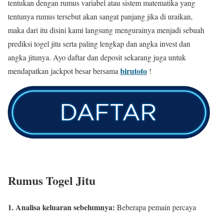
tentukan dengan rumus variabel atau sistem matematika yang
tentunya rumus tersebut akan sangat panjang jika di uraikan,
maka dari itu disini kami langsung mengurainya menjadi sebuah
prediksi togel jitu serta paling lengkap dan angka invest dan
angka jitunya. Ayo daftar dan deposit sekarang juga untuk
birutoto
mendapatkan jackpot besar bersama
!
Rumus Togel Jitu
1. Analisa keluaran sebelumnya:
Beberapa pemain percaya