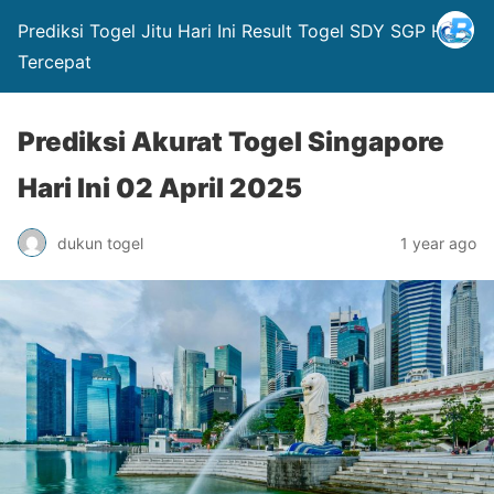
Prediksi Togel Jitu Hari Ini Result Togel SDY SGP HK
Tercepat
Prediksi Akurat Togel Singapore
Hari Ini 02 April 2025
dukun togel
1 year ago