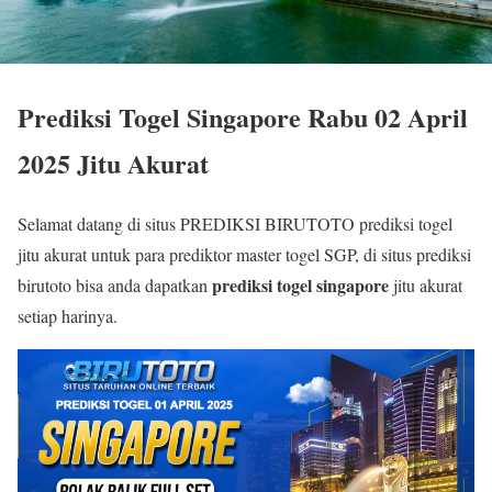
Prediksi Togel Singapore Rabu 02 April
2025 Jitu Akurat
Selamat datang di situs PREDIKSI BIRUTOTO prediksi togel
jitu akurat untuk para prediktor master togel SGP, di situs prediksi
prediksi togel singapore
birutoto bisa anda dapatkan
jitu akurat
setiap harinya.