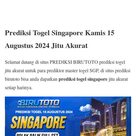
Prediksi Togel Singapore Kamis 15
Augustus 2024 Jitu Akurat
Selamat datang di situs PREDIKSI BIRUTOTO prediksi togel
jitu akurat untuk para prediktor master togel SGP, di situs prediksi
prediksi togel singapore
birutoto bisa anda dapatkan
jitu akurat
setiap harinya.