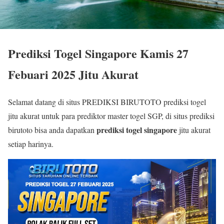
Prediksi Togel Singapore Kamis 27
Febuari 2025 Jitu Akurat
Selamat datang di situs PREDIKSI BIRUTOTO prediksi togel
jitu akurat untuk para prediktor master togel SGP, di situs prediksi
prediksi togel singapore
birutoto bisa anda dapatkan
jitu akurat
setiap harinya.