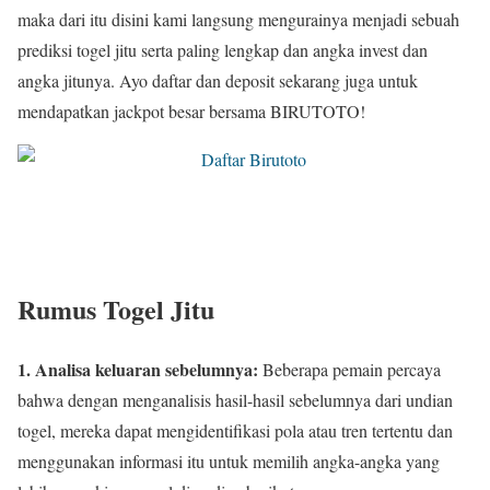
maka dari itu disini kami langsung mengurainya menjadi sebuah
prediksi togel jitu serta paling lengkap dan angka invest dan
angka jitunya. Ayo daftar dan deposit sekarang juga untuk
mendapatkan jackpot besar bersama BIRUTOTO!
Rumus Togel Jitu
1. Analisa keluaran sebelumnya:
Beberapa pemain percaya
bahwa dengan menganalisis hasil-hasil sebelumnya dari undian
togel, mereka dapat mengidentifikasi pola atau tren tertentu dan
menggunakan informasi itu untuk memilih angka-angka yang