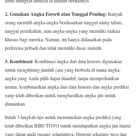
lebih mungkin muncul di undian berikutnya.
2. Gunakan Angka Favorit atau Tanggal Penting:
Banyak
orang memilih angka-angka berdasarkan tanggal ulang tahun,
tanggal pernikahan, atau angka-angka yang memiliki makna
khusus bagi mereka. Namun, ini hanya didasarkan pada
preferensi pribadi dan tidak memiliki dasar statistik.
3. Kombinasi:
Kombinasi angka dari data historis digunakan
untuk menghitung jumlah cara yang berbeda di mana angka-
angka yang Anda pilih dapat diambil, tanpa memperhatikan
urutan. kombinasikan angka dari data historis dan angka prediksi
yang telah diberikan untuk menghasilkan angka jitu untuk
dimainkan.
Itulah 3 langkah tips untuk merumuskan angka prediksi yang
telah diberikan BIRUTOTO untuk mendapatkan angka jitu murni
yang dapat anda pasang selanjutnya. Deposit sekarang juga dan