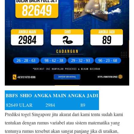
BBFS
SHIO
ANGKA MAIN
ANGKA JADI
82649
ULAR
2984
89
Prediksi togel Singapore jitu akurat dari kami tentu sudah kami
tentukan dengan rumus variabel atau sistem matematika yang
tentunya rumus tersebut akan sangat panjang jika di uraikan,