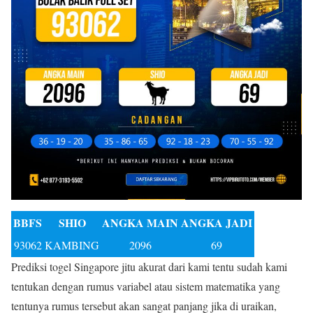
BBFS
SHIO
ANGKA MAIN
ANGKA JADI
93062
KAMBING
2096
69
Prediksi togel Singapore jitu akurat dari kami tentu sudah kami
tentukan dengan rumus variabel atau sistem matematika yang
tentunya rumus tersebut akan sangat panjang jika di uraikan,