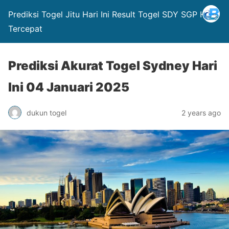
Prediksi Togel Jitu Hari Ini Result Togel SDY SGP HK
Tercepat
Prediksi Akurat Togel Sydney Hari
Ini 04 Januari 2025
dukun togel
2 years ago