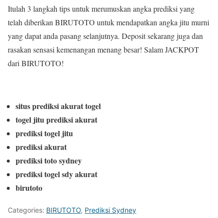
Itulah 3 langkah tips untuk merumuskan angka prediksi yang
telah diberikan BIRUTOTO untuk mendapatkan angka jitu murni
yang dapat anda pasang selanjutnya. Deposit sekarang juga dan
rasakan sensasi kemenangan menang besar! Salam JACKPOT
dari BIRUTOTO!
situs prediksi akurat togel
togel jitu prediksi akurat
prediksi togel jitu
prediksi akurat
prediksi toto sydney
prediksi togel sdy akurat
birutoto
Categories:
BIRUTOTO
,
Prediksi Sydney