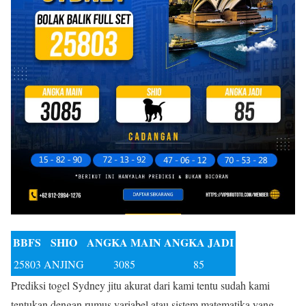
BBFS
SHIO
ANGKA MAIN
ANGKA JADI
25803
ANJING
3085
85
Prediksi togel Sydney jitu akurat dari kami tentu sudah kami
tentukan dengan rumus variabel atau sistem matematika yang