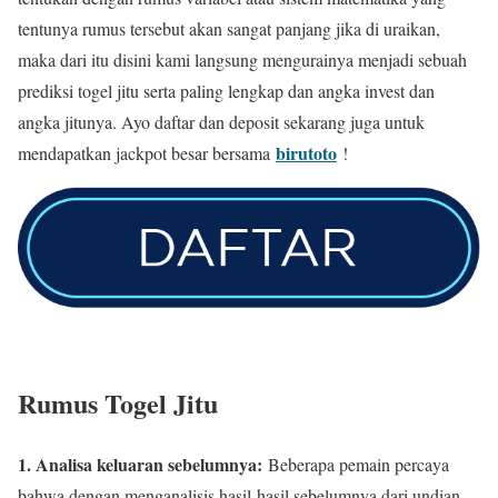
tentunya rumus tersebut akan sangat panjang jika di uraikan,
maka dari itu disini kami langsung mengurainya menjadi sebuah
prediksi togel jitu serta paling lengkap dan angka invest dan
angka jitunya. Ayo daftar dan deposit sekarang juga untuk
birutoto
mendapatkan jackpot besar bersama
!
Rumus Togel Jitu
1. Analisa keluaran sebelumnya:
Beberapa pemain percaya
bahwa dengan menganalisis hasil-hasil sebelumnya dari undian