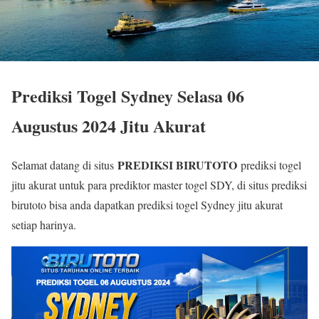
Prediksi Togel Sydney Selasa 06
Augustus 2024 Jitu Akurat
PREDIKSI BIRUTOTO
Selamat datang di situs
prediksi togel
jitu akurat untuk para prediktor master togel SDY, di situs prediksi
birutoto bisa anda dapatkan prediksi togel Sydney jitu akurat
setiap harinya.