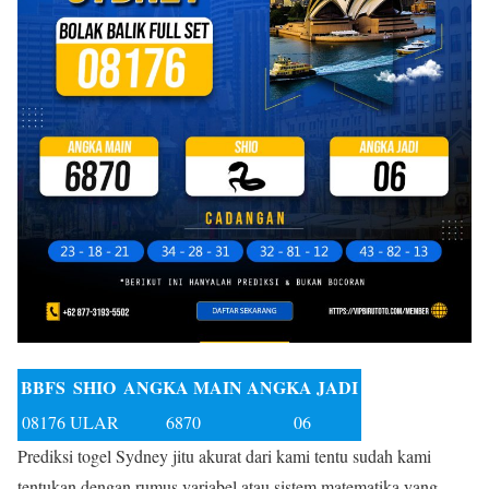
BBFS
SHIO
ANGKA MAIN
ANGKA JADI
08176
ULAR
6870
06
Prediksi togel Sydney jitu akurat dari kami tentu sudah kami
tentukan dengan rumus variabel atau sistem matematika yang