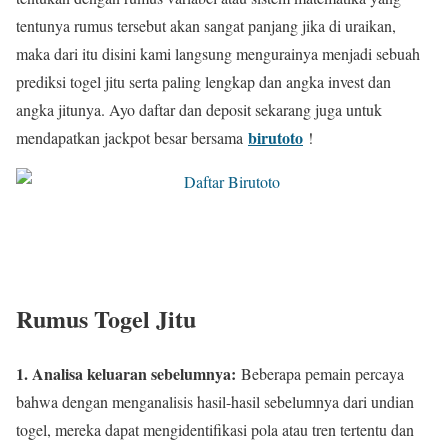
tentunya rumus tersebut akan sangat panjang jika di uraikan,
maka dari itu disini kami langsung mengurainya menjadi sebuah
prediksi togel jitu serta paling lengkap dan angka invest dan
angka jitunya. Ayo daftar dan deposit sekarang juga untuk
birutoto
mendapatkan jackpot besar bersama
!
Rumus Togel Jitu
1. Analisa keluaran sebelumnya:
Beberapa pemain percaya
bahwa dengan menganalisis hasil-hasil sebelumnya dari undian
togel, mereka dapat mengidentifikasi pola atau tren tertentu dan