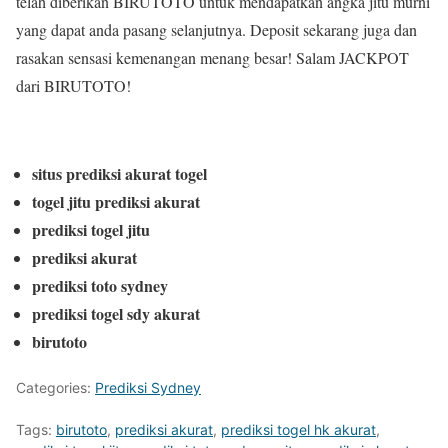
telah diberikan BIRUTOTO untuk mendapatkan angka jitu murni
yang dapat anda pasang selanjutnya. Deposit sekarang juga dan
rasakan sensasi kemenangan menang besar! Salam JACKPOT
dari BIRUTOTO!
situs prediksi akurat togel
togel jitu prediksi akurat
prediksi togel jitu
prediksi akurat
prediksi toto sydney
prediksi togel sdy akurat
birutoto
Categories:
Prediksi Sydney
Tags:
birutoto
,
prediksi akurat
,
prediksi togel hk akurat
,