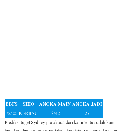
BBFS
SHIO
ANGKA MAIN
ANGKA JADI
72405
KERBAU
5742
27
Prediksi togel Sydney jitu akurat dari kami tentu sudah kami
tentukan dengan rumus variabel atau sistem matematika yang