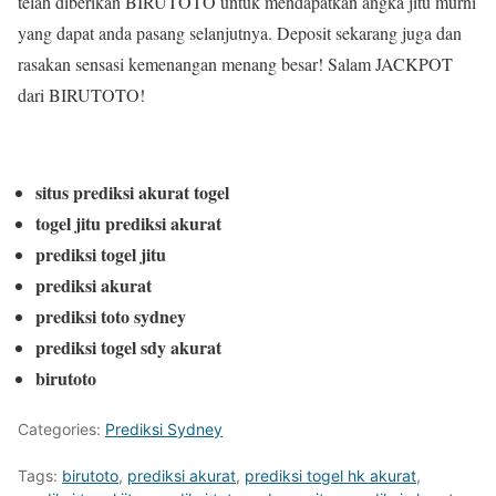
telah diberikan BIRUTOTO untuk mendapatkan angka jitu murni
yang dapat anda pasang selanjutnya. Deposit sekarang juga dan
rasakan sensasi kemenangan menang besar! Salam JACKPOT
dari BIRUTOTO!
situs prediksi akurat togel
togel jitu prediksi akurat
prediksi togel jitu
prediksi akurat
prediksi toto sydney
prediksi togel sdy akurat
birutoto
Categories:
Prediksi Sydney
Tags:
birutoto
,
prediksi akurat
,
prediksi togel hk akurat
,