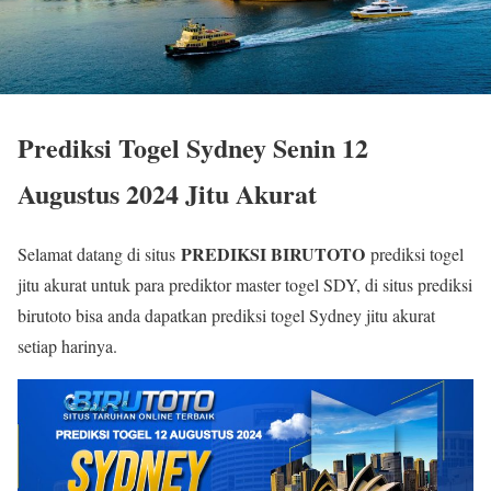
Prediksi Togel Sydney Senin 12
Augustus 2024 Jitu Akurat
PREDIKSI BIRUTOTO
Selamat datang di situs
prediksi togel
jitu akurat untuk para prediktor master togel SDY, di situs prediksi
birutoto bisa anda dapatkan prediksi togel Sydney jitu akurat
setiap harinya.