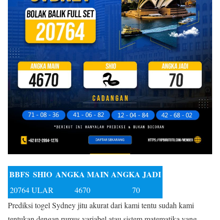
BBFS
SHIO
ANGKA MAIN
ANGKA JADI
20764
ULAR
4670
70
Prediksi togel Sydney jitu akurat dari kami tentu sudah kami
tentukan dengan rumus variabel atau sistem matematika yang