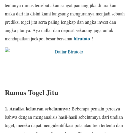
tentunya rumus tersebut akan sangat panjang jika di uraikan,
maka dari itu disini kami langsung mengurainya menjadi sebuah
prediksi togel jitu serta paling lengkap dan angka invest dan
angka jitunya. Ayo daftar dan deposit sekarang juga untuk
birutoto
mendapatkan jackpot besar bersama
!
Rumus Togel Jitu
1. Analisa keluaran sebelumnya:
Beberapa pemain percaya
bahwa dengan menganalisis hasil-hasil sebelumnya dari undian
togel, mereka dapat mengidentifikasi pola atau tren tertentu dan