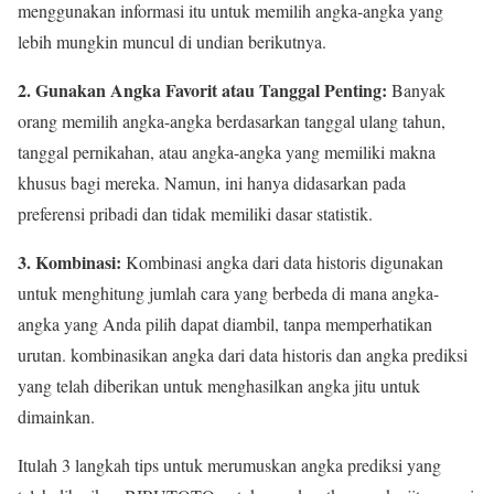
menggunakan informasi itu untuk memilih angka-angka yang
lebih mungkin muncul di undian berikutnya.
2. Gunakan Angka Favorit atau Tanggal Penting:
Banyak
orang memilih angka-angka berdasarkan tanggal ulang tahun,
tanggal pernikahan, atau angka-angka yang memiliki makna
khusus bagi mereka. Namun, ini hanya didasarkan pada
preferensi pribadi dan tidak memiliki dasar statistik.
3. Kombinasi:
Kombinasi angka dari data historis digunakan
untuk menghitung jumlah cara yang berbeda di mana angka-
angka yang Anda pilih dapat diambil, tanpa memperhatikan
urutan. kombinasikan angka dari data historis dan angka prediksi
yang telah diberikan untuk menghasilkan angka jitu untuk
dimainkan.
Itulah 3 langkah tips untuk merumuskan angka prediksi yang