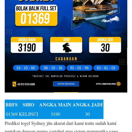
BBFS
SHIO
ANGKA MAIN
ANGKA JADI
01369
KELINCI
3190
30
Prediksi togel Sydney jitu akurat dari kami tentu sudah kami
tentukan dengan rumus variabel atau sistem matematika yang