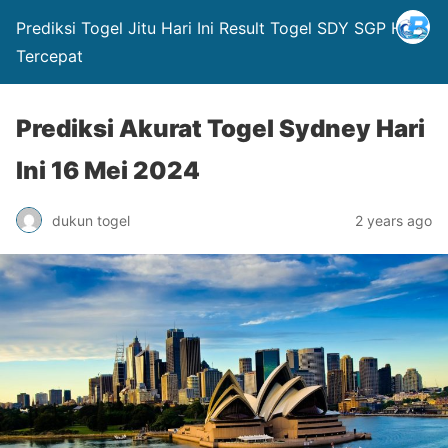
Prediksi Togel Jitu Hari Ini Result Togel SDY SGP HK
Tercepat
Prediksi Akurat Togel Sydney Hari
Ini 16 Mei 2024
dukun togel
2 years ago