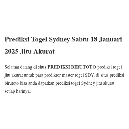
Prediksi Togel Sydney Sabtu 18 Januari
2025 Jitu Akurat
PREDIKSI BIRUTOTO
Selamat datang di situs
prediksi togel
jitu akurat untuk para prediktor master togel SDY, di situs prediksi
birutoto bisa anda dapatkan prediksi togel Sydney jitu akurat
setiap harinya.