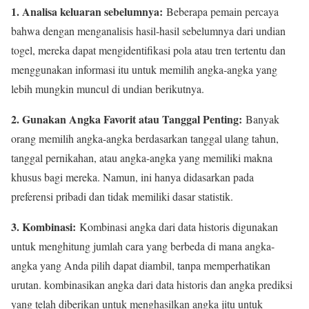
1. Analisa keluaran sebelumnya:
Beberapa pemain percaya
bahwa dengan menganalisis hasil-hasil sebelumnya dari undian
togel, mereka dapat mengidentifikasi pola atau tren tertentu dan
menggunakan informasi itu untuk memilih angka-angka yang
lebih mungkin muncul di undian berikutnya.
2. Gunakan Angka Favorit atau Tanggal Penting:
Banyak
orang memilih angka-angka berdasarkan tanggal ulang tahun,
tanggal pernikahan, atau angka-angka yang memiliki makna
khusus bagi mereka. Namun, ini hanya didasarkan pada
preferensi pribadi dan tidak memiliki dasar statistik.
3. Kombinasi:
Kombinasi angka dari data historis digunakan
untuk menghitung jumlah cara yang berbeda di mana angka-
angka yang Anda pilih dapat diambil, tanpa memperhatikan
urutan. kombinasikan angka dari data historis dan angka prediksi
yang telah diberikan untuk menghasilkan angka jitu untuk