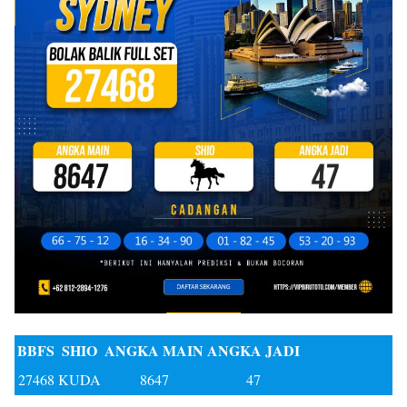
BBFS
SHIO
ANGKA MAIN
ANGKA JADI
27468
KUDA
8647
47