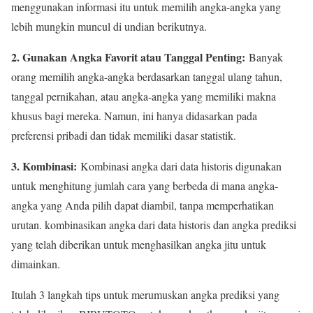
menggunakan informasi itu untuk memilih angka-angka yang
lebih mungkin muncul di undian berikutnya.
2. Gunakan Angka Favorit atau Tanggal Penting:
Banyak
orang memilih angka-angka berdasarkan tanggal ulang tahun,
tanggal pernikahan, atau angka-angka yang memiliki makna
khusus bagi mereka. Namun, ini hanya didasarkan pada
preferensi pribadi dan tidak memiliki dasar statistik.
3. Kombinasi:
Kombinasi angka dari data historis digunakan
untuk menghitung jumlah cara yang berbeda di mana angka-
angka yang Anda pilih dapat diambil, tanpa memperhatikan
urutan. kombinasikan angka dari data historis dan angka prediksi
yang telah diberikan untuk menghasilkan angka jitu untuk
dimainkan.
Itulah 3 langkah tips untuk merumuskan angka prediksi yang