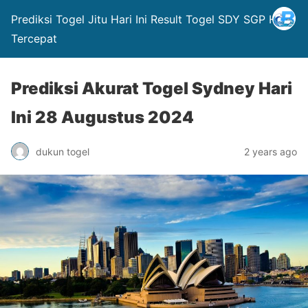
Prediksi Togel Jitu Hari Ini Result Togel SDY SGP HK
Tercepat
Prediksi Akurat Togel Sydney Hari
Ini 28 Augustus 2024
dukun togel
2 years ago