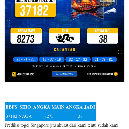
BBFS
SHIO
ANGKA MAIN
ANGKA JADI
37182
NAGA
8273
38
Prediksi togel Singapore jitu akurat dari kami tentu sudah kami