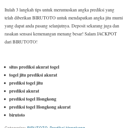
Itulah 3 langkah tips untuk merumuskan angka prediksi yang
telah diberikan BIRUTOTO untuk mendapatkan angka jitu murni
yang dapat anda pasang selanjutnya. Deposit sekarang juga dan
rasakan sensasi kemenangan menang besar! Salam JACKPOT
dari BIRUTOTO!
situs prediksi akurat togel
togel jitu prediksi akurat
prediksi togel jitu
prediksi akurat
prediksi togel Hongkong
prediksi togel Hongkong akurat
birutoto
Categories:
BIRUTOTO
,
Prediksi Hongkong