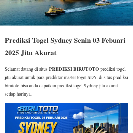
Prediksi Togel Sydney Senin 03 Febuari
2025 Jitu Akurat
PREDIKSI BIRUTOTO
Selamat datang di situs
prediksi togel
jitu akurat untuk para prediktor master togel SDY, di situs prediksi
birutoto bisa anda dapatkan prediksi togel Sydney jitu akurat
setiap harinya.