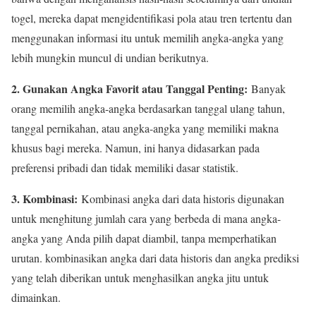
togel, mereka dapat mengidentifikasi pola atau tren tertentu dan
menggunakan informasi itu untuk memilih angka-angka yang
lebih mungkin muncul di undian berikutnya.
2. Gunakan Angka Favorit atau Tanggal Penting:
Banyak
orang memilih angka-angka berdasarkan tanggal ulang tahun,
tanggal pernikahan, atau angka-angka yang memiliki makna
khusus bagi mereka. Namun, ini hanya didasarkan pada
preferensi pribadi dan tidak memiliki dasar statistik.
3. Kombinasi:
Kombinasi angka dari data historis digunakan
untuk menghitung jumlah cara yang berbeda di mana angka-
angka yang Anda pilih dapat diambil, tanpa memperhatikan
urutan. kombinasikan angka dari data historis dan angka prediksi
yang telah diberikan untuk menghasilkan angka jitu untuk
dimainkan.