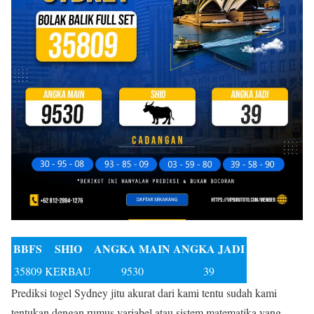
BBFS
SHIO
ANGKA MAIN
ANGKA JADI
35809
KERBAU
9530
39
Prediksi togel Sydney jitu akurat dari kami tentu sudah kami
tentukan dengan rumus variabel atau sistem matematika yang